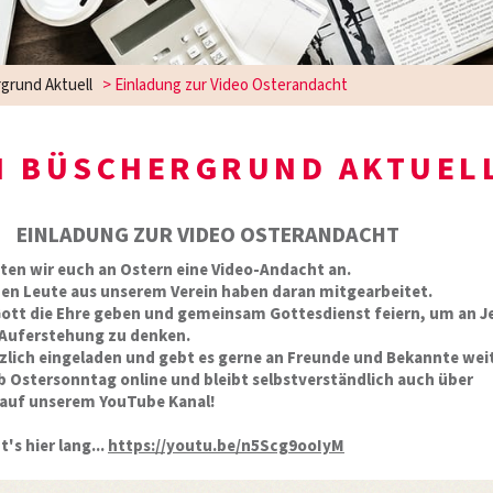
grund Aktuell
>
Einladung zur Video Osterandacht
M BÜSCHERGRUND AKTUEL
EINLADUNG ZUR VIDEO OSTERANDACHT
eten wir euch an Ostern eine Video-Andacht an.
den Leute aus unserem Verein haben daran mitgearbeitet.
ott die Ehre geben und g
emeinsam Gottesdienst feiern, um an J
 Auferstehung zu denken.
zlich eingeladen und gebt es gerne an Freunde und Bekannte weit
ab Ostersonntag online und bleibt selbstverständlich auch über
 auf unserem YouTube Kanal!
's hier lang...
https://youtu.be/n5Scg9ooIyM