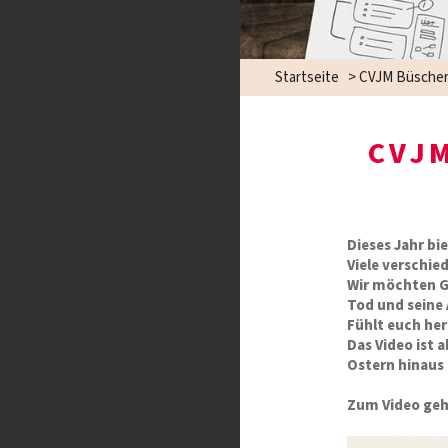
Startseite
>
CVJM Büscher
CVJ
Dieses Jahr bi
Viele verschie
Wir möchten G
Tod und seine
Fühlt euch her
Das Video ist 
Ostern hinaus
Zum Video geht