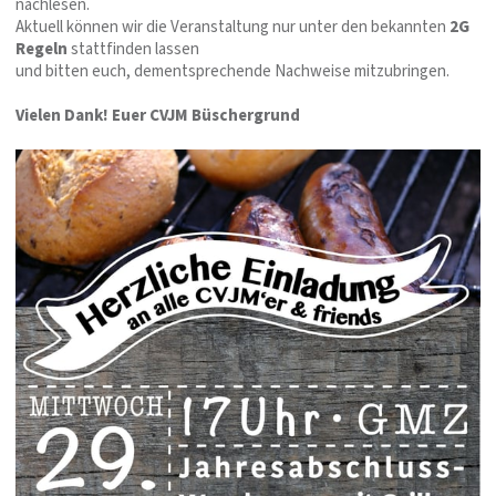
nachlesen.
Aktuell können wir die Veranstaltung nur unter den bekannten
2G
Regeln
stattfinden lassen
und bitten euch, dementsprechende Nachweise mitzubringen.
Vielen Dank!
Euer CVJM Büschergrund