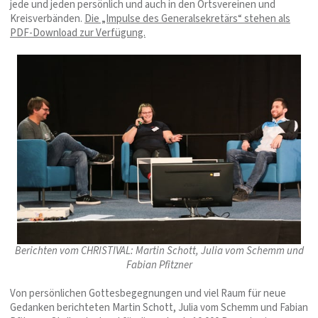
jede und jeden persönlich und auch in den Ortsvereinen und
Kreisverbänden.
Die „Impulse des Generalsekretärs“ stehen als
PDF-Download zur Verfügung.
Berichten vom CHRISTIVAL: Martin Schott, Julia vom Schemm und
Fabian Pfitzner
Von persönlichen Gottesbegegnungen und viel Raum für neue
Gedanken berichteten Martin Schott, Julia vom Schemm und Fabian