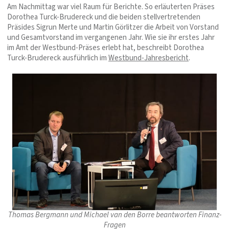
Am Nachmittag war viel Raum für Berichte. So erläuterten Präses
Dorothea Turck-Brudereck und die beiden stellvertretenden
Präsides Sigrun Merte und Martin Görlitzer die Arbeit von Vorstand
und Gesamtvorstand im vergangenen Jahr. Wie sie ihr erstes Jahr
im Amt der Westbund-Präses erlebt hat, beschreibt Dorothea
Turck-Brudereck ausführlich im
Westbund-Jahresbericht
.
Thomas Bergmann und Michael van den Borre beantworten Finanz-
Fragen