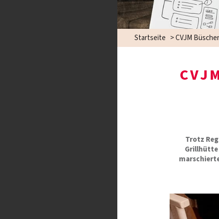
Startseite
>
CVJM Büscher
CVJ
Trotz Reg
Grillhütt
marschierte