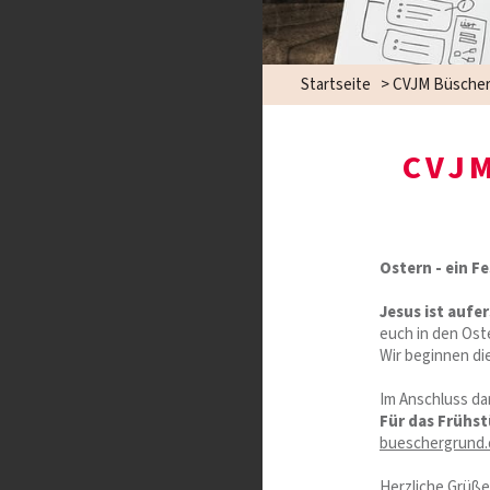
Startseite
>
CVJM Büscher
CVJ
Ostern - ein F
Jesus ist aufe
euch in den Ost
Wir beginnen di
Im Anschluss d
Für das Frühs
bueschergrund
Herzliche Grüß