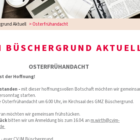
grund Aktuell
>
Osterfrühandacht
M BÜSCHERGRUND AKTUEL
OSTERFRÜHANDACHT
est der Hoffnung!
rstanden -
mit dieser hoffnungsvollen Botschaft möchten wir gemeinsa
ersonntag starten.
e Osterfrühandacht um 6.00 Uhr, im Kirchsaal des GMZ Büschergrund.
aran möchten wir gemeinsam frühstücken.
tück
bitten wir um Anmeldung bis zum 16.04. an
m.wirth@cvjm-
.de
e - euer CVJM Büschergrund