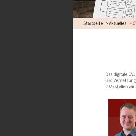
Startseite
>
Aktuelles
>
C
Das digitale CV
und Vernetzung 
2025 stellen wir