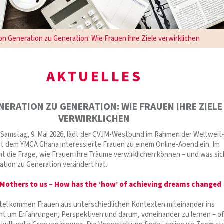
on Generation zu Generation: Wie Frauen ihre Ziele verwirklichen
AKTUELLES
NERATION ZU GENERATION: WIE FRAUEN IHRE ZIELE
VERWIRKLICHEN
amstag, 9. Mai 2026, lädt der CVJM-Westbund im Rahmen der Weltweit
it dem YMCA Ghana interessierte Frauen zu einem Online-Abend ein. Im
ht die Frage, wie Frauen ihre Träume verwirklichen können – und was sic
ation zu Generation verändert hat.
Mothers to us – How has the ‘how’ of achieving dreams changed
tel kommen Frauen aus unterschiedlichen Kontexten miteinander ins
ht um Erfahrungen, Perspektiven und darum, voneinander zu lernen – of