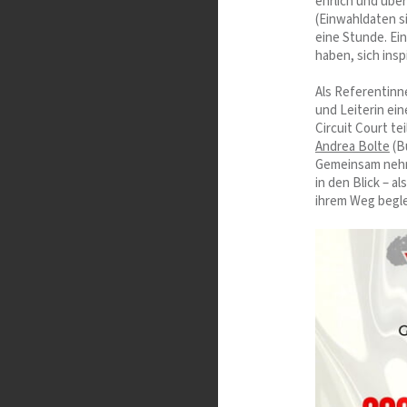
ehrlich und über
(Einwahldaten s
eine Stunde. Ein
haben, sich ins
Als Referentin
und Leiterin ei
Circuit Court t
Andrea Bolte
(B
Gemeinsam nehme
in den Blick – 
ihrem Weg begle