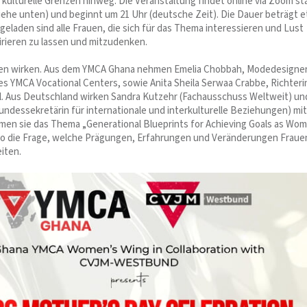
 kulturelle Grenzen hinweg. Die Veranstaltung findet online via Zoom st
iehe unten) und beginnt um 21 Uhr (deutsche Zeit). Die Dauer beträgt 
geladen sind alle Frauen, die sich für das Thema interessieren und Lust
pirieren zu lassen und mitzudenken.
nen wirken. Aus dem YMCA Ghana nehmen Emelia Chobbah, Modedesigner
nes YMCA Vocational Centers, sowie Anita Sheila Serwaa Crabbe, Richteri
eil. Aus Deutschland wirken Sandra Kutzehr (Fachausschuss Weltweit) un
undessekretärin für internationale und interkulturelle Beziehungen) mit
n sie das Thema „Generational Blueprints for Achieving Goals as Wo
also die Frage, welche Prägungen, Erfahrungen und Veränderungen Fraue
iten.