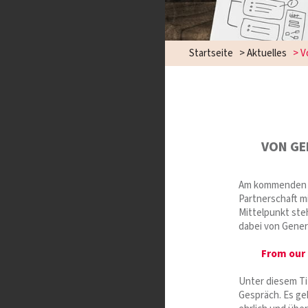
Startseite
>
Aktuelles
>
V
VON GE
Am kommenden S
Partnerschaft m
Mittelpunkt ste
dabei von Gener
From our 
Unter diesem Ti
Gespräch. Es ge