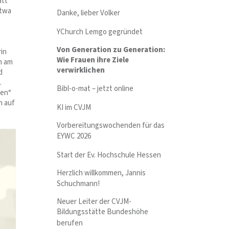
att
etwa
Danke, lieber Volker
YChurch Lemgo gegründet
Von Generation zu Generation:
in
Wie Frauen ihre Ziele
n am
verwirklichen
d
.
Bibl-o-mat – jetzt online
men“
n auf
KI im CVJM
Vorbereitungswochenden für das
EYWC 2026
Start der Ev. Hochschule Hessen
Herzlich willkommen, Jannis
Schuchmann!
Neuer Leiter der CVJM-
Bildungsstätte Bundeshöhe
berufen