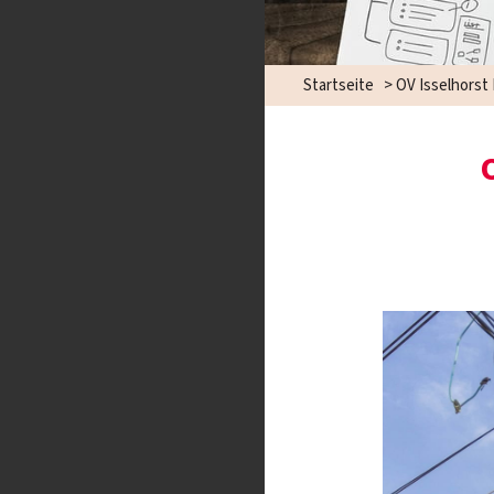
Startseite
>
OV Isselhorst 