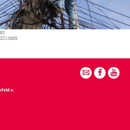
fen
RST
> mehr
feld e.