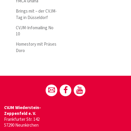
YMCA Ghana
Brings mit – der CVJM-
Tag in Düsseldorf
CVJM-Infomailing No
10
Homestory mit Präses
Doro
CVJM Wiederstein-
Zeppenfeld e. V.
Frankfurter Str. 142
57290 Neunkirchen